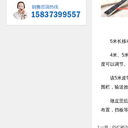
5米长
4米、5
度可以调节
该5米皮
围栏，输送
做
皮带
布置，挡板
上一篇：
PVC裙