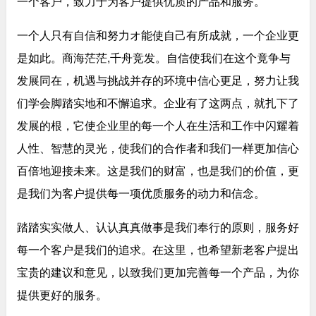
一个客户，致力于为客户提供优质的产品和服务。
一个人只有自信和努力オ能使自己有所成就，一个企业更
是如此。商海茫茫,千舟竞发。自信使我们在这个竟争与
发展同在，机遇与挑战并存的环境中信心更足，努力让我
们学会脚踏实地和不懈追求。企业有了这两点，就扎下了
发展的根，它使企业里的每一个人在生活和工作中闪耀着
人性、智慧的灵光，使我们的合作者和我们一样更加信心
百倍地迎接未来。这是我们的财富，也是我们的价值，更
是我们为客户提供每一项优质服务的动力和信念。
踏踏实实做人、认认真真做事是我们奉行的原则，服务好
每一个客户是我们的追求。在这里，也希望新老客户提出
宝贵的建议和意见，以致我们更加完善每一个产品，为你
提供更好的服务。